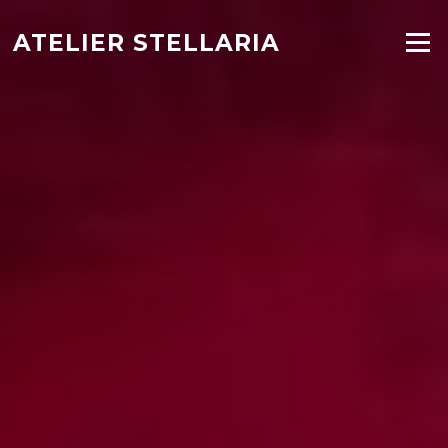
Hopp
til
ATELIER STELLARIA
Meny
innholdet