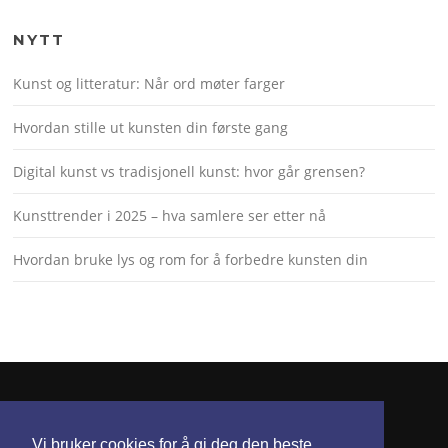
NYTT
Kunst og litteratur: Når ord møter farger
Hvordan stille ut kunsten din første gang
Digital kunst vs tradisjonell kunst: hvor går grensen?
Kunsttrender i 2025 – hva samlere ser etter nå
Hvordan bruke lys og rom for å forbedre kunsten din
KONTAKT
Vi bruker cookies for å gi deg den beste