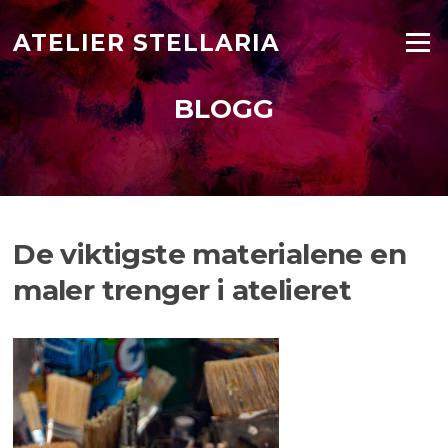
Hopp
til
ATELIER STELLARIA
Meny
innholdet
BLOGG
De viktigste materialene en
maler trenger i atelieret