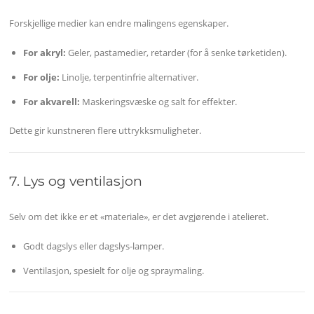
Forskjellige medier kan endre malingens egenskaper.
For akryl:
Geler, pastamedier, retarder (for å senke tørketiden).
For olje:
Linolje, terpentinfrie alternativer.
For akvarell:
Maskeringsvæske og salt for effekter.
Dette gir kunstneren flere uttrykksmuligheter.
7. Lys og ventilasjon
Selv om det ikke er et «materiale», er det avgjørende i atelieret.
Godt dagslys eller dagslys-lamper.
Ventilasjon, spesielt for olje og spraymaling.