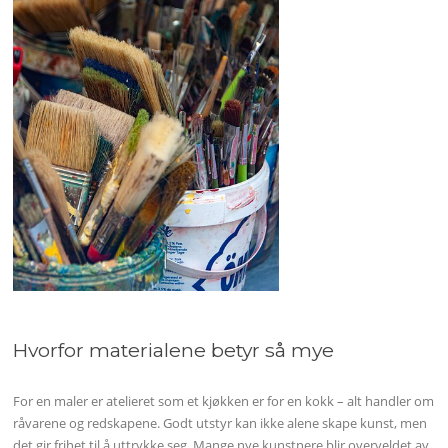
Hvorfor materialene betyr så mye
For en maler er atelieret som et kjøkken er for en kokk – alt handler om
råvarene og redskapene. Godt utstyr kan ikke alene skape kunst, men
det gir frihet til å uttrykke seg. Mange nye kunstnere blir overveldet av