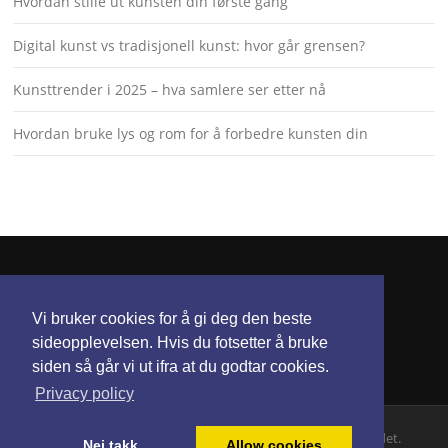
Hvordan stille ut kunsten din første gang
Digital kunst vs tradisjonell kunst: hvor går grensen?
Kunsttrender i 2025 – hva samlere ser etter nå
Hvordan bruke lys og rom for å forbedre kunsten din
KONTAKT
Vi bruker cookies for å gi deg den beste
torunnbeategjerven@gmail.com
sideopplevelsen. Hvis du fotsetter å bruke
siden så går vi ut ifra at du godtar cookies.
Privacy policy
Opphavsrett © 2026 Atelier Stellaria. Alle rettigheter hevdet.
Nei takk
Allow cookies