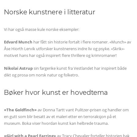
Norske kunstnere i litteratur
Vi har også masse kule norske eksempler:
Edvard Munch
har fått sin historie fortalt i flere romaner. «Munch» av
Åse Hiorth Lervik utforsker kunstnerens indre liv og psyke. «Skrik»-
motivet hans har også inspirert flere thrillere og krimromaner!
Nikolai Astrup
sin fargerike kunst fra Vestlandet har inspirert både
dikt og prosa om norsk natur og folketro.
Bøker hvor kunst er hovedtema
«The Goldfinch»
av Donna Tartt vant Pulitzer-prisen og handler om
en gutt som blir besatt av et maleri etter en terroraksjon på et
museum. Boka viser hvordan kunst kan helbrede trauma.
«Girl with a Pearl Earring»
av Tracy Chevalier forteller historien bak