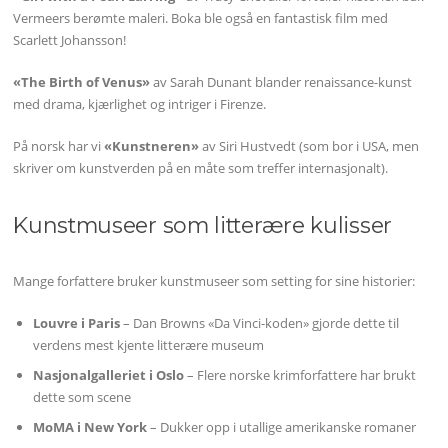
Vermeers berømte maleri. Boka ble også en fantastisk film med
Scarlett Johansson!
«The Birth of Venus»
av Sarah Dunant blander renaissance-kunst
med drama, kjærlighet og intriger i Firenze.
På norsk har vi
«Kunstneren»
av Siri Hustvedt (som bor i USA, men
skriver om kunstverden på en måte som treffer internasjonalt).
Kunstmuseer som litterære kulisser
Mange forfattere bruker kunstmuseer som setting for sine historier:
Louvre i Paris
– Dan Browns «Da Vinci-koden» gjorde dette til
verdens mest kjente litterære museum
Nasjonalgalleriet i Oslo
– Flere norske krimforfattere har brukt
dette som scene
MoMA i New York
– Dukker opp i utallige amerikanske romaner