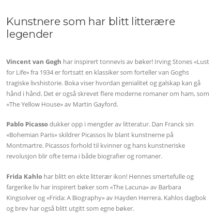
Kunstnere som har blitt litterære
legender
Vincent van Gogh
har inspirert tonnevis av bøker! Irving Stones «Lust
for Life» fra 1934 er fortsatt en klassiker som forteller van Goghs
tragiske livshistorie. Boka viser hvordan genialitet og galskap kan gå
hånd i hånd. Det er også skrevet flere moderne romaner om ham, som
«The Yellow House» av Martin Gayford.
Pablo Picasso
dukker opp i mengder av litteratur. Dan Franck sin
«Bohemian Paris» skildrer Picassos liv blant kunstnerne på
Montmartre. Picassos forhold til kvinner og hans kunstneriske
revolusjon blir ofte tema i både biografier og romaner.
Frida Kahlo
har blitt en ekte litterær ikon! Hennes smertefulle og
fargerike liv har inspirert bøker som «The Lacuna» av Barbara
Kingsolver og «Frida: A Biography» av Hayden Herrera. Kahlos dagbok
og brev har også blitt utgitt som egne bøker.