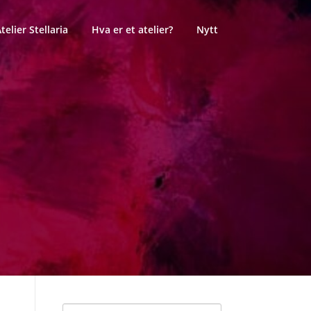
telier Stellaria
Hva er et atelier?
Nytt
Søk