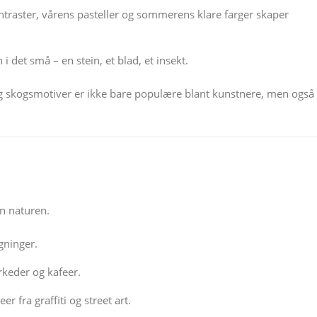
traster, vårens pasteller og sommerens klare farger skaper
 det små – en stein, et blad, et insekt.
ll og skogsmotiver er ikke bare populære blant kunstnere, men også
nn naturen.
gninger.
keder og kafeer.
 fra graffiti og street art.