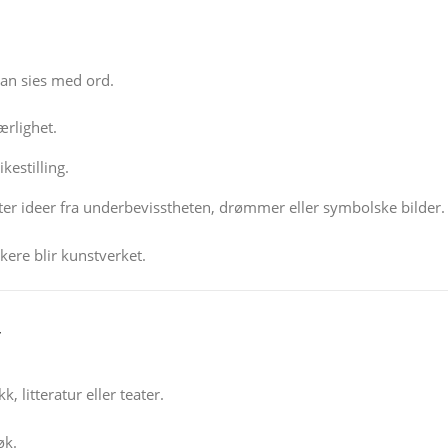
kan sies med ord.
ærlighet.
ikestilling.
r ideer fra underbevisstheten, drømmer eller symbolske bilder.
rkere blir kunstverket.
r
 litteratur eller teater.
øk.